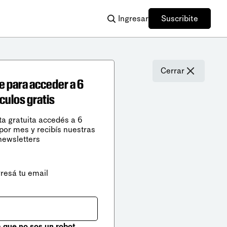
Ingresar
Suscribite
Cerrar
e para acceder a 6
ículos gratis
ta gratuita accedés a 6
 por mes y recibís nuestras
newsletters
gresá tu email
que no sos un robot