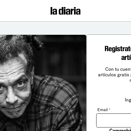
Registrat
art
Con tu cuen
artículos gratis
In
Email
*
Comprobá 