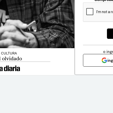
o ing
CULTURA
l olvidado
in