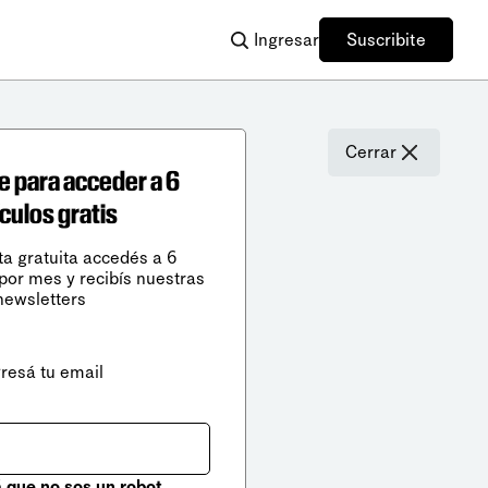
Ingresar
Suscribite
Cerrar
e para acceder a 6
ículos gratis
ta gratuita accedés a 6
 por mes y recibís nuestras
newsletters
gresá tu email
que no sos un robot