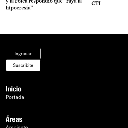
y la Foica respondió que “raya la
CTI
hipocresía”
Ingresar
Suscribite
Inicio
Portada
Áreas
Ambiente