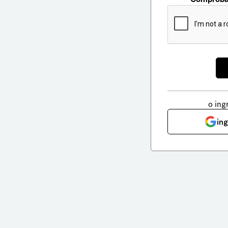
o ing
in