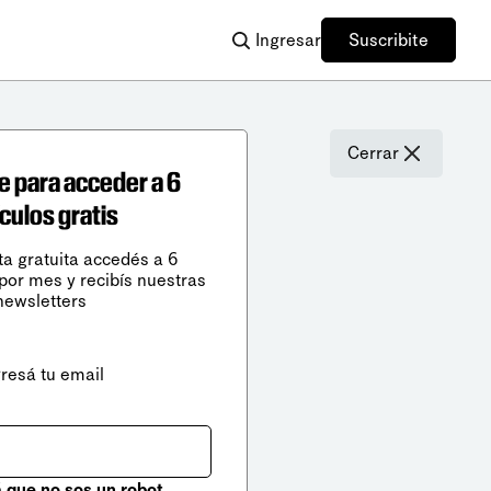
Ingresar
Suscribite
Cerrar
e para acceder a 6
ículos gratis
ta gratuita accedés a 6
 por mes y recibís nuestras
newsletters
gresá tu email
que no sos un robot