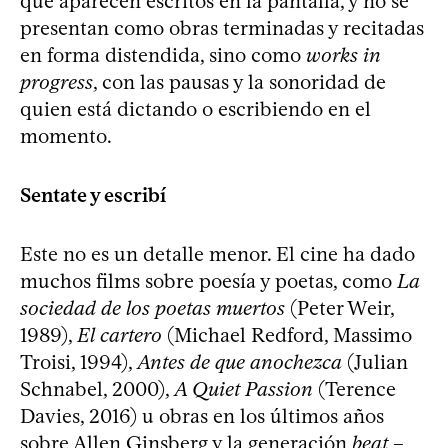
que aparecen escritos en la pantalla, y no se
presentan como obras terminadas y recitadas
en forma distendida, sino como
works in
progress
, con las pausas y la sonoridad de
quien está dictando o escribiendo en el
momento.
Sentate y escribí
Este no es un detalle menor. El cine ha dado
muchos films sobre poesía y poetas, como
La
sociedad de los poetas muertos
(Peter Weir,
1989),
El cartero
(Michael Redford, Massimo
Troisi, 1994),
Antes de que anochezca
(Julian
Schnabel, 2000),
A Quiet Passion
(Terence
Davies, 2016) u obras en los últimos años
sobre Allen Ginsberg y la generación
beat
–