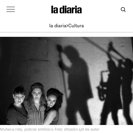
la diaria
Cultura
Muñeca rota, policial sinfónico. Foto: difusión s/d de autor