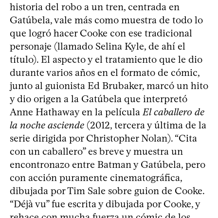
historia del robo a un tren, centrada en
Gatúbela, vale más como muestra de todo lo
que logró hacer Cooke con ese tradicional
personaje (llamado Selina Kyle, de ahí el
título). El aspecto y el tratamiento que le dio
durante varios años en el formato de cómic,
junto al guionista Ed Brubaker, marcó un hito
y dio origen a la Gatúbela que interpretó
Anne Hathaway en la película
El caballero de
la noche asciende
(2012, tercera y última de la
serie dirigida por Christopher Nolan). “Cita
con un caballero” es breve y muestra un
encontronazo entre Batman y Gatúbela, pero
con acción puramente cinematográfica,
dibujada por Tim Sale sobre guion de Cooke.
“Déjà vu” fue escrita y dibujada por Cooke, y
rehace con mucha fuerza un cómic de los