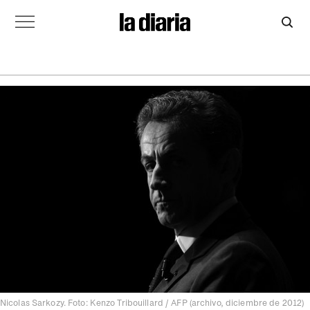
Nicolas Sarkozy. Foto: Kenzo Tribouillard / AFP (archivo, diciembre de 2012)