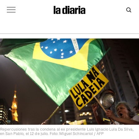
Repercusiones tras la condena al ex presidente Luis Ignacio Lula Da Silva,
en San Pablo, el 12 de julio. Foto: Miguel Schincariol / AFP