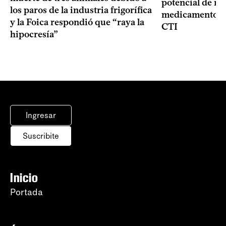
potencial de m
los paros de la industria frigorífica
medicamentos p
y la Foica respondió que “raya la
CTI
hipocresía”
Ingresar
Suscribite
Inicio
Portada