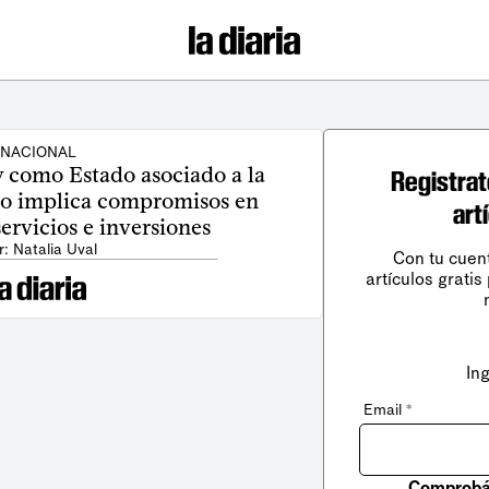
NACIONAL
 como Estado asociado a la
Registrat
ico implica compromisos en
art
ervicios e inversiones
r: Natalia Uval
Con tu cuen
artículos gratis
In
Email
*
Comprobá 