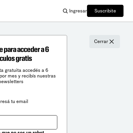
Ingresar
Suscribite
Cerrar
e para acceder a 6
ículos gratis
ta gratuita accedés a 6
 por mes y recibís nuestras
newsletters
gresá tu email
que no sos un robot