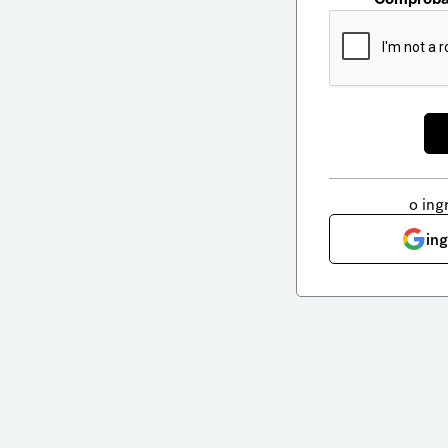
o ing
in