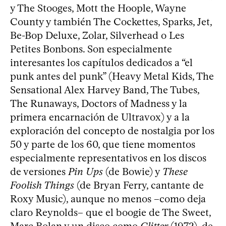
y The Stooges, Mott the Hoople, Wayne
County y también The Cockettes, Sparks, Jet,
Be-Bop Deluxe, Zolar, Silverhead o Les
Petites Bonbons. Son especialmente
interesantes los capítulos dedicados a “el
punk antes del punk” (Heavy Metal Kids, The
Sensational Alex Harvey Band, The Tubes,
The Runaways, Doctors of Madness y la
primera encarnación de Ultravox) y a la
exploración del concepto de nostalgia por los
50 y parte de los 60, que tiene momentos
especialmente representativos en los discos
de versiones
Pin Ups
(de Bowie) y
These
Foolish Things
(de Bryan Ferry, cantante de
Roxy Music), aunque no menos –como deja
claro Reynolds– que el boogie de The Sweet,
Marc Bolan y un disco como
Glitter
(1972), de