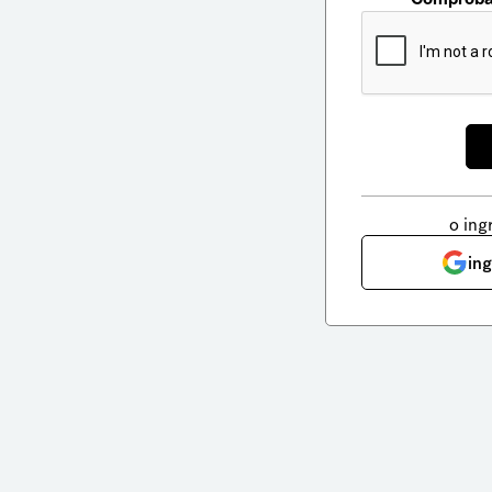
o ing
in