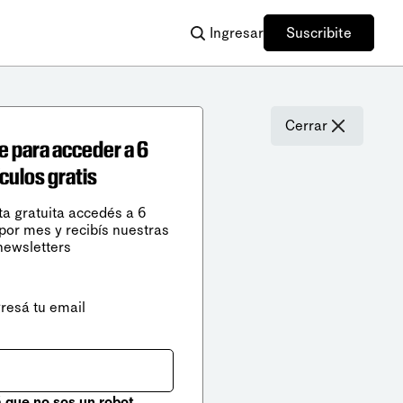
Ingresar
Suscribite
Cerrar
e para acceder a 6
ículos gratis
ta gratuita accedés a 6
 por mes y recibís nuestras
newsletters
gresá tu email
que no sos un robot