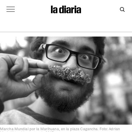
Marcha Mundial por la Marihuana, en la plaza Cagancha. Foto: Adrian