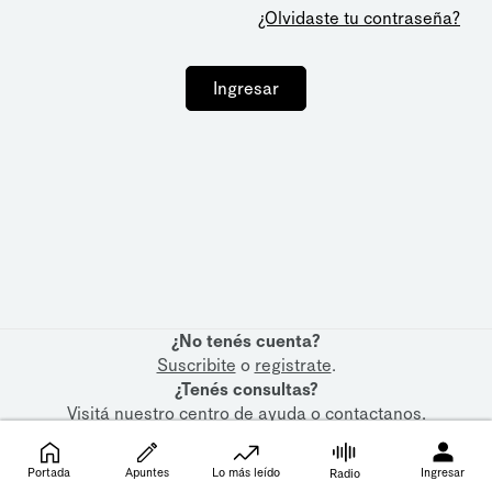
¿Olvidaste tu contraseña?
Ingresar
¿No tenés cuenta?
Suscribite
o
registrate
.
¿Tenés consultas?
Visitá nuestro
centro de ayuda
o
contactanos
.
Portada
Apuntes
Lo más leído
Ingresar
Radio