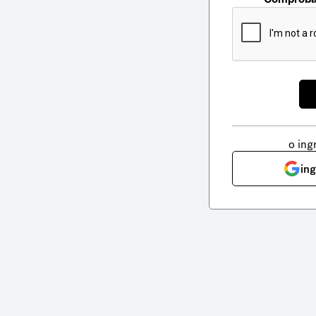
o ing
in