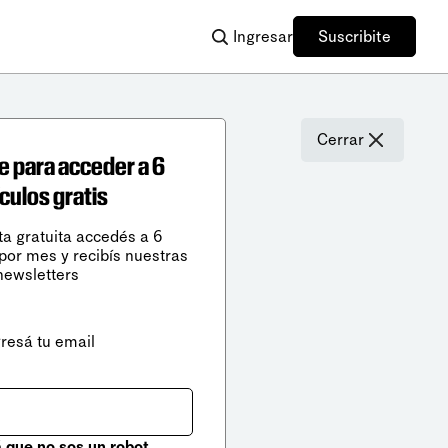
Ingresar
Suscribite
Cerrar
e para acceder a 6
ículos gratis
ta gratuita accedés a 6
 por mes y recibís nuestras
newsletters
gresá tu email
que no sos un robot