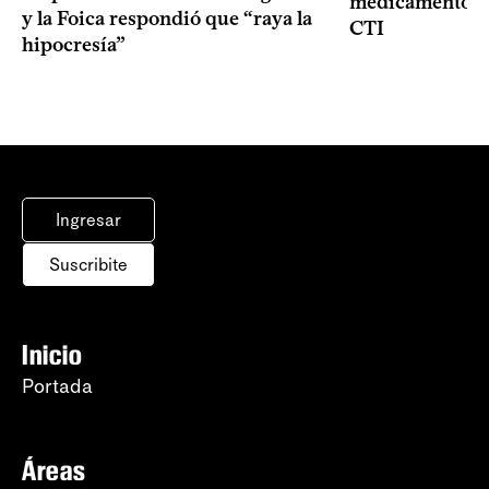
medicamentos p
y la Foica respondió que “raya la
CTI
hipocresía”
Ingresar
Suscribite
Inicio
Portada
Áreas