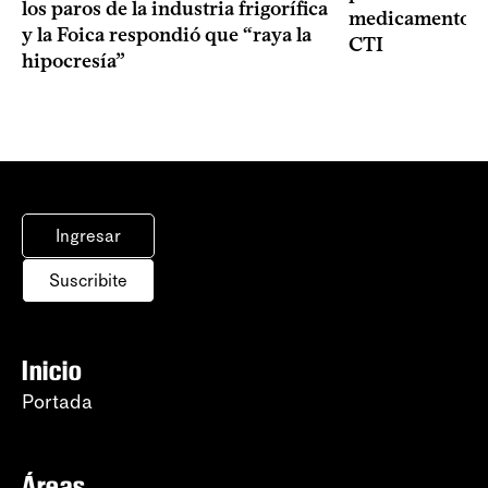
los paros de la industria frigorífica
medicamentos p
y la Foica respondió que “raya la
CTI
hipocresía”
Ingresar
Suscribite
Inicio
Portada
Áreas