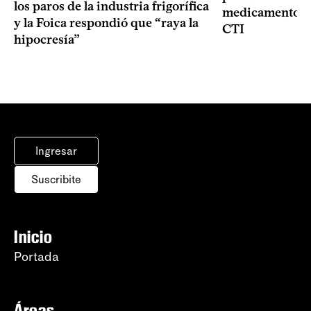
los paros de la industria frigorífica
medicamentos p
y la Foica respondió que “raya la
CTI
hipocresía”
Ingresar
Suscribite
Inicio
Portada
Áreas