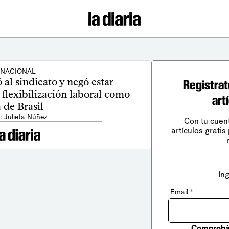
NACIONAL
al sindicato y negó estar
Registrat
lexibilización laboral como
art
a de Brasil
: Julieta Núñez
Con tu cuen
artículos gratis
In
Email
*
Comprobá 