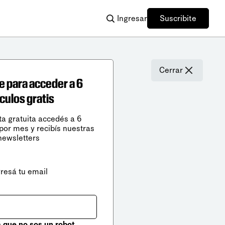
Ingresar
Suscribite
Cerrar
e para acceder a 6
ículos gratis
ta gratuita accedés a 6
 por mes y recibís nuestras
newsletters
gresá tu email
que no sos un robot