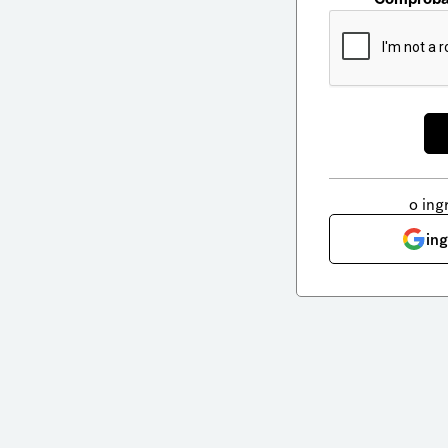
o ing
in