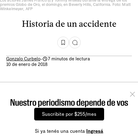
Los actores James Franco (i) y Tommy Wiseau durante la entrega de los
premios Globo de Oro, el domingo, en Beverly Hills, California. Foto: Matt
Winkelmeyer, AFP
Historia de un accidente
Gonzalo Curbelo
-
7 minutos de lectura
10 de enero de 2018
Nuestro periodismo depende de vos
Suscribite por $255/mes
Si ya tenés una cuenta
Ingresá