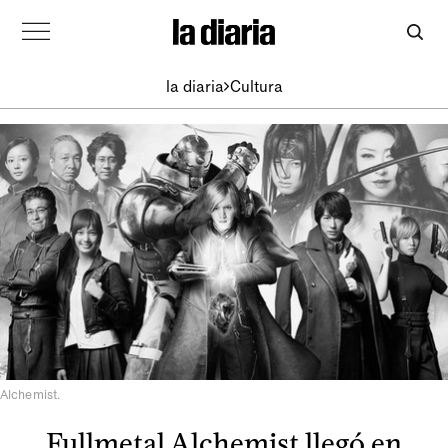
la diaria
Cultura
Alchemist.
Fullmetal Alchemist llegó en