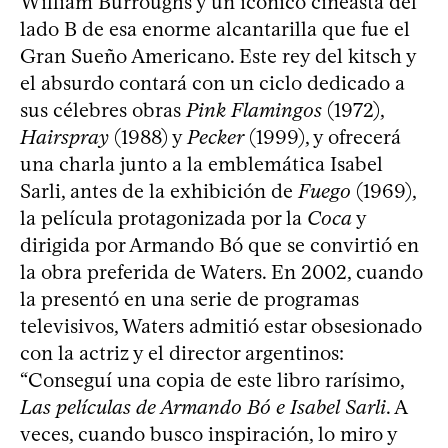
William Burroughs y un icónico cineasta del
lado B de esa enorme alcantarilla que fue el
Gran Sueño Americano. Este rey del kitsch y
el absurdo contará con un ciclo dedicado a
sus célebres obras
Pink Flamingos
(1972),
Hairspray
(1988) y
Pecker
(1999), y ofrecerá
una charla junto a la emblemática Isabel
Sarli, antes de la exhibición de
Fuego
(1969),
la película protagonizada por la
Coca
y
dirigida por Armando Bó que se convirtió en
la obra preferida de Waters. En 2002, cuando
la presentó en una serie de programas
televisivos, Waters admitió estar obsesionado
con la actriz y el director argentinos:
“Conseguí una copia de este libro rarísimo,
Las películas de Armando Bó e Isabel Sarli
. A
veces, cuando busco inspiración, lo miro y