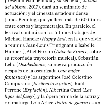
presentar esta película y su secuela (
La vida
del abismo
, 2017), dará un seminario de
actuación; y el cineasta estadounidense
James Benning, que ya lleva más de 60 títulos
entre cortos y largometrajes. En paralelo, el
festival contará con los últimos trabajos de
Michael Haneke (
Happy End
, en la que volvió
a reunir a Jean-Louis Trintignant e Isabelle
Huppert), Abel Ferrara (
Alive in France
, sobre
su recordada trayectoria musical), Sebastián
Lelio (
Disobedience
, su nueva producción
después de la oscarizada
Una mujer
fantástica
) y los argentinos José Celestino
Campusano (
El silencio a gritos
), Raúl
Perrone (
Expiación
), Albertina Carri (
Las
hijas del fuego
), y la ópera prima de la actriz y
dramaturga Lola Arias:
Teatro de guerra
es un