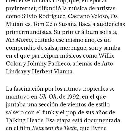
creó el sello Luaka Bop, que, en épocas
preinternet, difundió la música de artistas
como Silvio Rodríguez, Caetano Veloso, Os
Mutantes, Tom Zé o Susana Baca a audiencias
primermundistas. Su primer álbum solista,
Rei Momo
, editado ese mismo año, es un
compendio de salsa, merengue, son y samba
en el que participan músicos como Willie
Colon y Johnny Pacheco, además de Arto
Lindsay y Herbert Vianna.
La fascinación por los ritmos tropicales se
mantuvo en
Uh-Oh
, de 1992, en el que
juntaba una sección de vientos de estilo
salsero con el funk y el pop de sus años de
Talking Heads. Esa etapa está documentada
en el film
Between the Teeth
, que Byrne