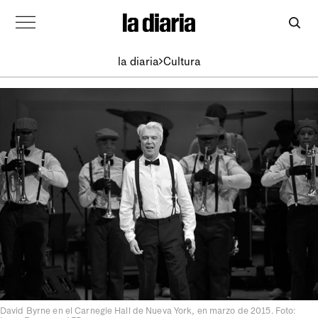
la diaria
Cultura
David Byrne en el Carnegie Hall de Nueva York, en marzo de 2015. Foto: