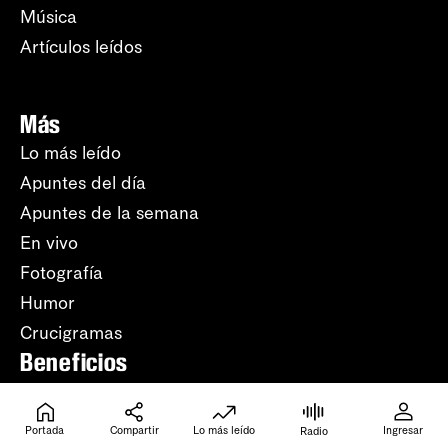
Música
Artículos leídos
Más
Lo más leído
Apuntes del día
Apuntes de la semana
En vivo
Fotografía
Humor
Crucigramas
Beneficios
Listado
Tu ID (número de
Portada
Compartir
Lo más leído
Ingresar
Radio
suscripción)