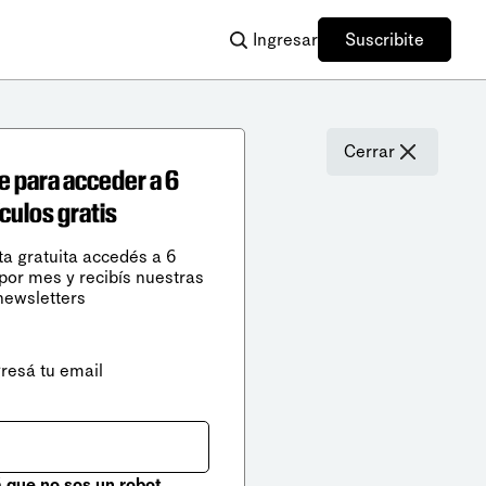
Ingresar
Suscribite
Cerrar
e para acceder a 6
ículos gratis
ta gratuita accedés a 6
 por mes y recibís nuestras
newsletters
gresá tu email
que no sos un robot