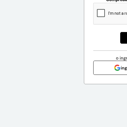
o ing
in