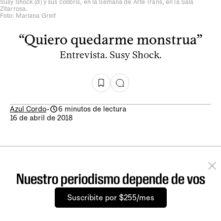
Susy Shock (d) y sus colibrís, en la Semana de Arte Trans, en la Sala
Zitarrosa.
Foto: Mariana Greif
“Quiero quedarme monstrua”
Entrevista. Susy Shock.
Azul Cordo
-
6 minutos de lectura
16 de abril de 2018
Nuestro periodismo depende de vos
Suscribite por $255/mes