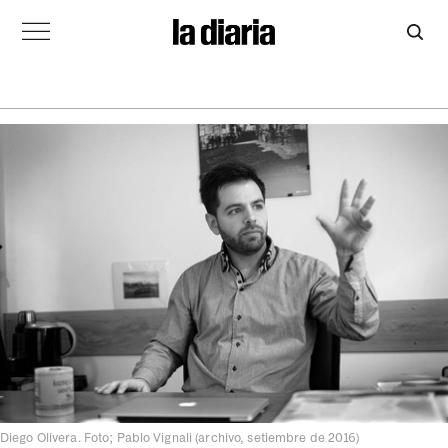
Diego Olivera. Foto; Pablo Vignali (archivo, setiembre de 2016)