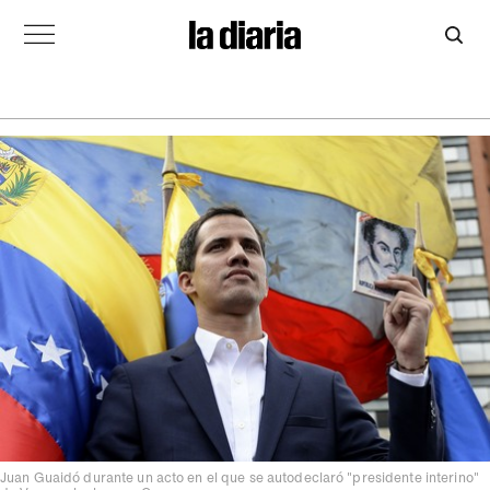
Juan Guaidó durante un acto en el que se autodeclaró "presidente interino"