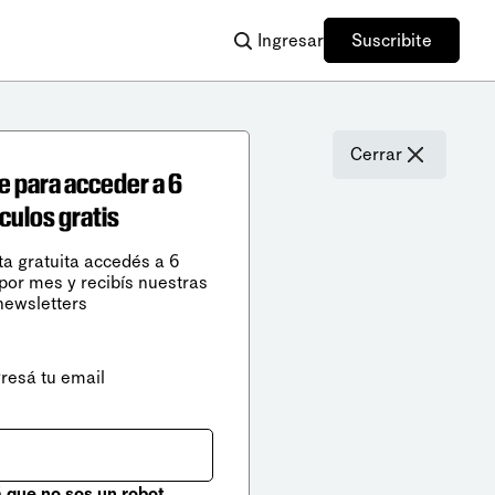
Ingresar
Suscribite
Cerrar
e para acceder a 6
ículos gratis
ta gratuita accedés a 6
 por mes y recibís nuestras
newsletters
gresá tu email
que no sos un robot