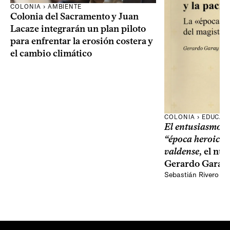
COLONIA › AMBIENTE
Colonia del Sacramento y Juan
Lacaze integrarán un plan piloto
para enfrentar la erosión costera y
el cambio climático
COLONIA › EDUCAC
El entusiasmo y 
“época heroica”
valdense
, el nu
Gerardo Garay
Sebastián Rivero Sc