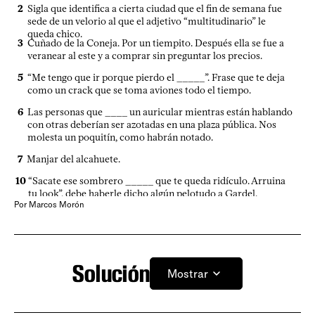
2
Sigla que identifica a cierta ciudad que el fin de semana fue
organiza la agenda, Yamandú Orsi?
sede de un velorio al que el adjetivo “multitudinario” le
14
queda chico.
Falto de instrucción, ciencia o conocimientos. “Pah, ni idea,
3
Cuñado de la Coneja. Por un tiempito. Después ella se fue a
soy ____ en esto de los crucigramas”, dice el lector que es
veranear al este y a comprar sin preguntar los precios.
incapaz de ver la solución aunque la tenga frente a sus
narices.
5
“Me tengo que ir porque pierdo el _____”. Frase que te deja
16
Itinerario para un viaje. No preguntes a Google la respuesta,
como un crack que se toma aviones todo el tiempo.
porque te va a abrir el Maps para indicarte cómo tenés que
hacer para llegar a tu casa.
6
Las personas que ____ un auricular mientras están hablando
con otras deberían ser azotadas en una plaza pública. Nos
18
Siglas de la organización rectora del balompié de la vecina
molesta un poquitín, como habrán notado.
orilla. Las pavadas que tenemos que hacer para no dar
ninguna de las siglas, che. ¿Por qué no habremos metido otra
7
Manjar del alcahuete.
definición?
20
“Me hizo el ____”. Expresión que se usa para describir una
10
“Sacate ese sombrero _____ que te queda ridículo. Arruina
revelación. Aparentemente, las revelaciones suenan igual
tu look”, debe haberle dicho algún pelotudo a Gardel.
que el disparador de una cámara de fotos.
Por Marcos Morón
11
¿Qué comía la gente en este momento del día cuando no
21
“Dejame, dejame. Yo _____ mucho mejor cuando estoy
existían los bizcochos? A ver, que algún historiador deje de
borracho”. Frase que puede terminar en una muerte por
leer diarios de 1930 y averigüe, por favor.
mala praxis en un quirófano.
13
Los celulares deberían venir con un interruptor que tenga
Solución
24
Verosímil, probable, creedero. Sí, este último sinónimo
Mostrar
esta posición, así uno no se cuelga tanto.
existe. Sabemos que este crucigrama no es _______, pero en
este caso tenemos razón.
15
“Si les ganamos a los ________ somos campeones
mundiales”, dice el exagerado que nunca falta.