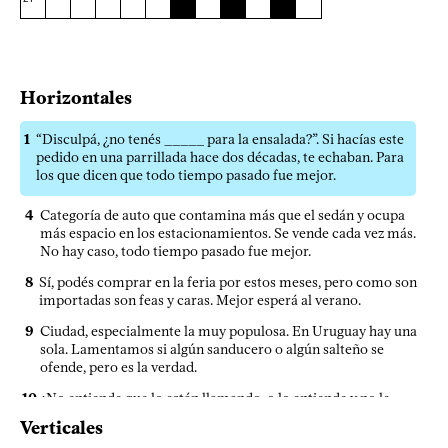
Horizontales
1
“Disculpá, ¿no tenés _____ para la ensalada?”. Si hacías este
pedido en una parrillada hace dos décadas, te echaban. Para
los que dicen que todo tiempo pasado fue mejor.
4
Categoría de auto que contamina más que el sedán y ocupa
más espacio en los estacionamientos. Se vende cada vez más.
No hay caso, todo tiempo pasado fue mejor.
8
Sí, podés comprar en la feria por estos meses, pero como son
importadas son feas y caras. Mejor esperá al verano.
9
Ciudad, especialmente la muy populosa. En Uruguay hay una
sola. Lamentamos si algún sanducero o algún salteño se
ofende, pero es la verdad.
10
¿No entiende que lo están llamando, o lo entiende y no le
importa? Misterios del mundo de las mascotas.
Verticales
12
Papa que aún no sabemos si va a venir o no. ¿Quién le