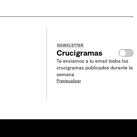
encontramos un almacén cerca”. Excusa que no sirve
cuando el que invitó la cena vive cerca de una
estación de servicio.
8
Un par de gafas. Usamos una palabra castiza para que
no sea taaan fácil.
r de
10
La cucaracha impresiona cuando _____, pero donde
os
llegue a volar un poquito, ahí nos cagamos todos.
NEWSLETTER
e de
Crucigramas
11
Hoy le toca sentarse arriba de la conservadora.
15
Forma coloquial de referirse a un taxi. Para el Uber
Te enviamos a tu email todos los
os
no hay nada. Eso de las plataformas es todo muy frío.
crucigramas publicados durante la
l
semana
16
Su ________. Tratamiento de cortesía hacia cierto
jefe de Estado que viene antes de fin de año.
Previsualizar
17
Ahí hay que irse cuando ya no hay probabilidad de
 que
levantar la cosa.
20
“¡____ jue!”, vamos a gritar hoy cada vez que se caiga
, se
un uruguayo.
21
Con esto de que ponen publicidad durante la pausa
para hidratarse uno ya no sabe si está viendo tiempos
de fútbol, cuartos de básquetbol o ____ de tenis.