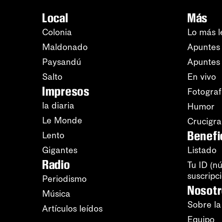
25
Radiación ultradañina para la piel.
Local
Más
Colonia
Lo más l
Maldonado
Apuntes 
Paysandú
Apuntes
Salto
En vivo
Impresos
Fotograf
la diaria
Humor
Le Monde
Crucigr
Benefi
Lento
Gigantes
Listado
Radio
Tu ID (n
suscripc
Periodismo
Nosot
Música
Sobre la
Artículos leídos
Equipo