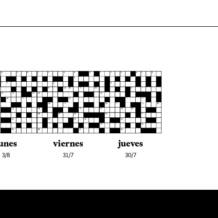
cantar.
14
Reclamo del niño pequeño que no está del todo
convencido de que quiere dejar de ser bebé.
15
Es como decir “quedamos así”, o, mejor dicho,
“quedamo’ así”, porque la palabra en cuestión la
escribimos como se pronuncia, es decir, sin un pa
letras.
17
“Las acusaciones infundadas de nuestros enemig
políticos no nos hacen ____, porque el pueblo sab
nuestra honorabilidad”, dice el intendente
nacionalista del interior. Perdón por ser tan
específicos, pero convengamos que motivos no n
faltan.
18
“Llegó la hora de pasar ____ y concentrarnos en e
futuro”, dice el bandido de la definición anterior
cuando zafó de la Justicia.
unes
viernes
jueves
19
No entendemos por qué sigue habiendo personas
3/8
31/7
30/7
se _____. Juntarse es lo mismo.
20
Cigarrillos legalizados hace 13 años. “¿13 años ya?”
pregunta el tipo que se fuma varios _____ por
semana y por eso pierde la noción del paso del
tiempo.
23
Respuesta al ding.