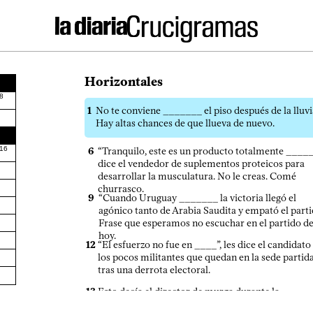
Horizontales
8
1
No te conviene _______ el piso después de la lluvi
Hay altas chances de que llueva de nuevo.
16
6
“Tranquilo, este es un producto totalmente _____
dice el vendedor de suplementos proteicos para
desarrollar la musculatura. No le creas. Comé
churrasco.
9
“Cuando Uruguay _______ la victoria llegó el
agónico tanto de Arabia Saudita y empató el parti
Frase que esperamos no escuchar en el partido d
hoy.
12
“El esfuerzo no fue en ____”, les dice el candidato
los pocos militantes que quedan en la sede partid
tras una derrota electoral.
13
Esto decía el director de murga durante la
Antigüedad romana para que el coro arrancara a