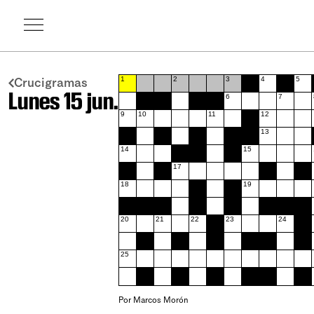
Crucigramas
1
2
3
4
5
Lunes 15 jun.
6
7
9
10
11
12
13
14
15
17
18
19
20
21
22
23
24
25
Por Marcos Morón