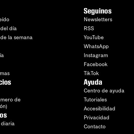
22
Nombre de pila de uno de los integrantes de El gordo
y el flaco y también de un superguionista de cómics
Seguinos
de superhéroes.
eído
Newsletters
23
¿Por qué si los romanos eran politeístas la expresión
del día
RSS
no es “vox populi, vox ____?
 de la semana
YouTube
24
Congregación de los fieles cristianos bajo sus
legítimos pastores; ganado mayor; rebaño de ganado
WhatsApp
menor. Sí, suenan contradictorias estas dos últimas
definiciones, pero copiamos y pegamos del
ía
Instagram
diccionario de la RAE.
Facebook
amas
TikTok
cios
Ayuda
Centro de ayuda
úmero de
Tutoriales
ión)
Accesibilidad
ros
Privacidad
 diaria
Contacto