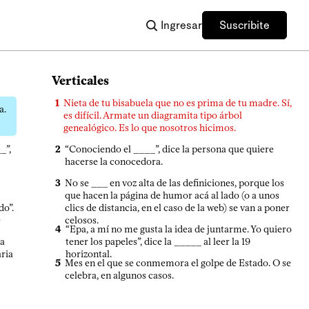
Ingresar
Suscribite
Verticales
1
Nieta de tu bisabuela que no es prima de tu madre. Sí,
a.
es difícil. Armate un diagramita tipo árbol
genealógico. Es lo que nosotros hicimos.
_”,
2
“Conociendo el ____”, dice la persona que quiere
hacerse la conocedora.
3
No se ___ en voz alta de las definiciones, porque los
que hacen la página de humor acá al lado (o a unos
do”.
clics de distancia, en el caso de la web) se van a poner
e
celosos.
4
“Epa, a mí no me gusta la idea de juntarme. Yo quiero
 a
tener los papeles”, dice la _____ al leer la 19
aria
horizontal.
5
Mes en el que se conmemora el golpe de Estado. O se
celebra, en algunos casos.
7
“Perdón que ______ con las manos vacías, pero no