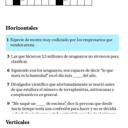
Horizontales
1
Especie de monte muy codiciado por los empresarios que
venden arena.
3
Las que hicieron 3,5 millones de uruguayos no sirvieron para
clasificar.
6
Siguiendo con los uruguayos, son capaces de decir “lo que
mata es la humedad” en el día más ____ del año.
7
Divulgador científico que afortunadamente se murió antes
de que estallara el número de terraplanistas, antivacunas y
conspiranóicos en general.
9
“Me saqué un ____ de encima”, dice la persona que desde
hacía tiempo tenía una confesión para hacer y no se decidía
o desde hacía tiempo estaba estreñida y no hacía el número
dos.
Verticales
10
De los 22 idiomas oficiales de la India (sí, tienen 22), el que
tiene nombre más parecido al gentilicio de ese país.