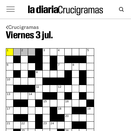
Crucigramas
Viernes 3 jul.
1
2
3
4
5
6
7
8
9
10
11
12
13
14
15
16
17
18
19
20
21
22
23
24
25
26