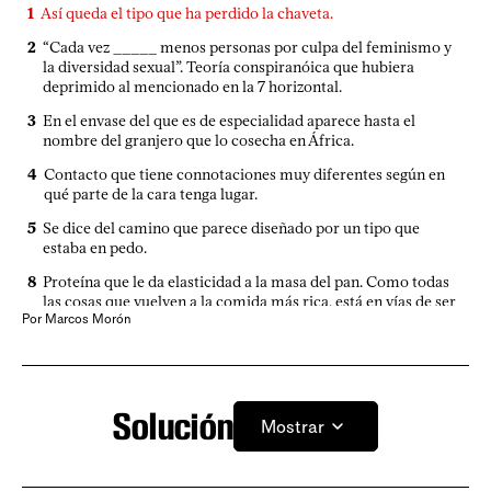
1
Así queda el tipo que ha perdido la chaveta.
11
“Tratá de moderar tus ________ sexuales, por favor. ¿No te
2
“Cada vez _____ menos personas por culpa del feminismo y
das cuenta de que nunca los vas a satisfacer por completo?”,
la diversidad sexual”. Teoría conspiranóica que hubiera
se le dice a la ninfómana o al ninfómano.
deprimido al mencionado en la 7 horizontal.
13
Cada vez que alguien dice “es lo que hay”, alguien agrega la
3
En el envase del que es de especialidad aparece hasta el
palabra _____.
nombre del granjero que lo cosecha en África.
15
Modelo de caza brasilero recientemente adquirido por la
4
Contacto que tiene connotaciones muy diferentes según en
Fuerza Aérea. Como sabemos que la aeronáutica militar no
qué parte de la cara tenga lugar.
es un tema que apasione a mucha gente, agregamos que la
palabra suena como el nombre de cierta ave tropical
5
Se dice del camino que parece diseñado por un tipo que
conocida por su gran y colorido pico, dicho en italiano.
estaba en pedo.
17
Si durante el gobierno pasado hubiera habido una
8
Proteína que le da elasticidad a la masa del pan. Como todas
viceministra del Interior, Francisco Bustillo la habría
las cosas que vuelven a la comida más rica, está en vías de ser
calificado de “______”.
Por Marcos Morón
prohibida por el supuesto daño a la salud que provoca.
18
Iniciales del segundo delantero más conocido de la selección
de Francia. Sí, seguimos jodiendo con el Mundial a pesar de
9
Primera actividad del pájaro ni bien empieza a clarear.
haber quedado eliminados. Lo que pasa es que después
vamos a tener que esperar cuatro años para volver a abordar
12
Pila, gran cantidad. Ejemplo de uso: “Las personas que hacen
el tema nuevamente.
este crucigrama saben un ____ de religiones”. Es un ejemplo
Solución
20
Hace tanto frio que si te construís un ____ en el fondo de tu
Mostrar
teórico, obviamente. En la práctica nunca se usó.
casa, lo podés usar para calentarte un poquito.
14
Garaje para óvulos.
21
Célebre artista plástico del siglo XX recordado por sus