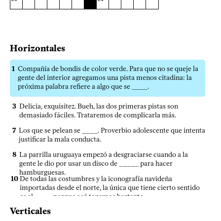
Horizontales
1
Compañía de bondis de color verde. Para que no se queje la
gente del interior agregamos una pista menos citadina: la
próxima palabra refiere a algo que se ____.
3
Delicia, exquisitez. Bueh, las dos primeras pistas son
demasiado fáciles. Trataremos de complicarla más.
7
Los que se pelean se ____. Proverbio adolescente que intenta
justificar la mala conducta.
8
La parrilla uruguaya empezó a desgraciarse cuando a la
gente le dio por usar un disco de _____ para hacer
hamburguesas.
10
De todas las costumbres y la iconografía navideña
importadas desde el norte, la única que tiene cierto sentido
es el ____, porque acá tenemos bastante.
Verticales
11
La gente se escandaliza por el levantamiento de la sanción al
jugador de Estados Unidos por orden de Trump, pero ¿qué