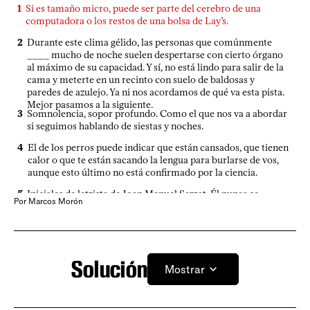
1
Si es tamaño micro, puede ser parte del cerebro de una
esperaban de un tipo que durante la pandemia sugirió que el
computadora o los restos de una bolsa de Lay’s.
virus se podía curar inyectando _____? Aclaramos que acá le
llamamos lavandina, pero eso no cambia la anormalidad
2
Durante este clima gélido, las personas que comúnmente
cometida por el demonio anaranjado.
____ mucho de noche suelen despertarse con cierto órgano
al máximo de su capacidad. Y sí, no está lindo para salir de la
12
Habitante de cierto país que tras el derrumbe de la Unión
cama y meterte en un recinto con suelo de baldosas y
Soviética quiso quedarse con toda Yugoslavia.
paredes de azulejo. Ya ni nos acordamos de qué va esta pista.
Afortunadamente no pudo.
Mejor pasamos a la siguiente.
3
Somnolencia, sopor profundo. Como el que nos va a abordar
14
Iniciales de músico pop canadiense que tocó en el Antel
si seguimos hablando de siestas y noches.
Arena a comienzos de año, para deleite de todas aquellas
personas que gustaban de su música allá por los años 80. O
4
El de los perros puede indicar que están cansados, que tienen
sea, para deleite de unos cuantos miles de veteranos.
calor o que te están sacando la lengua para burlarse de vos,
aunque esto último no está confirmado por la ciencia.
15
Cualquiera que sea muy, pero muy ___ del músico
mencionado anteriormente y no fue a verlo seguramente se
5
Iniciales de letrista de Joan Manuel Serrat. Él nunca se
debió a algún achaque de la edad.
Por Marcos Morón
enteró, porque se murió antes de que el cantautor naciera.
17
Vivienda especialmente chica. No para cierto roedor,
6
“¡Ja! Seguro que es narco!”, pensamos cuando en la crónica
obviamente.
roja dicen que una víctima no quiso _______ la denuncia. Así
18
Afuera, un ninio con la _____ contra el vidrio. Adentro,
de prejuiciosos somos.
parroquianos acodados en el mostrador de estanio
Solución
Mostrar
aniorando viejos tiempos. Postal de un típico bar
9
Flor bella como la puta madre. Perdón por el exabrupto,
montevideano. Y postal de este crucigrama también, porque
pero la belleza nos conmociona.
este tipo de definiciones tramposas ya son icónicas.
11
Árboles frutales muy comunes en jardines uruguayos.