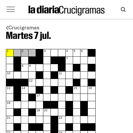
Crucigramas
Martes 7 jul.
1
2
3
4
5
6
7
8
9
10
11
12
13
14
15
16
17
18
19
20
21
22
23
24