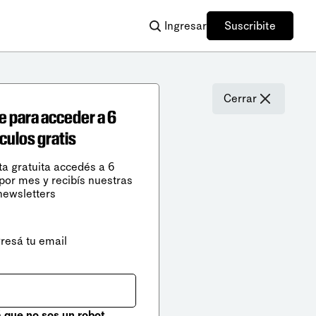
Ingresar
Suscribite
Cerrar
e para acceder a 6
ículos gratis
ta gratuita accedés a 6
 por mes y recibís nuestras
newsletters
gresá tu email
que no sos un robot