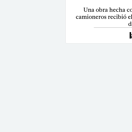
Una obra hecha co
camioneros recibió e
d