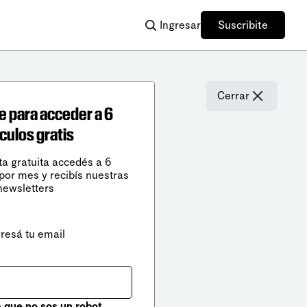
Ingresar
Suscribite
Cerrar
e para acceder a 6
ículos gratis
ta gratuita accedés a 6
 por mes y recibís nuestras
newsletters
gresá tu email
que no sos un robot