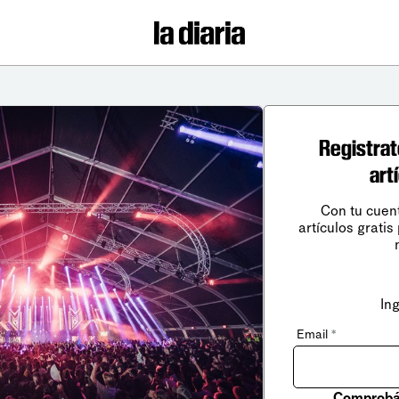
Registrat
art
Con tu cuen
artículos gratis
In
Email
*
Comprobá 