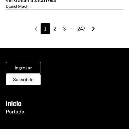
versionan a Zitarrosa
Daniel Machín
1
2
3
247
⋯
Ingresar
Suscribite
Inicio
Portada