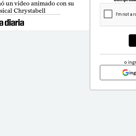
nó un video animado con su
sical Chrystabell
o ing
in