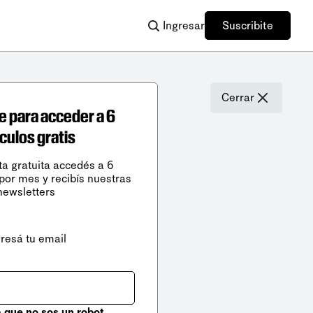
Ingresar
Suscribite
Cerrar
e para acceder a 6
ículos gratis
ta gratuita accedés a 6
 por mes y recibís nuestras
newsletters
gresá tu email
que no sos un robot