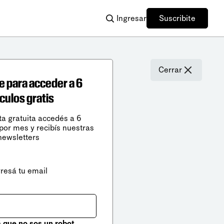
Ingresar
Suscribite
Cerrar
e para acceder a 6
ículos gratis
ta gratuita accedés a 6
 por mes y recibís nuestras
newsletters
gresá tu email
que no sos un robot