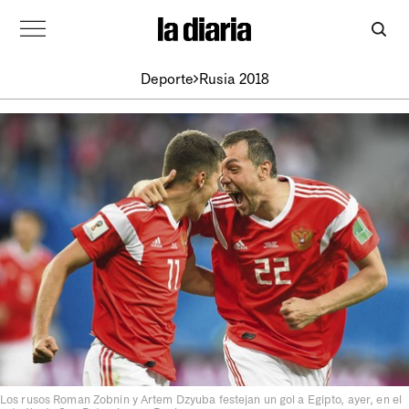
Deporte
Rusia 2018
Los rusos Roman Zobnin y Artem Dzyuba festejan un gol a Egipto, ayer, en el