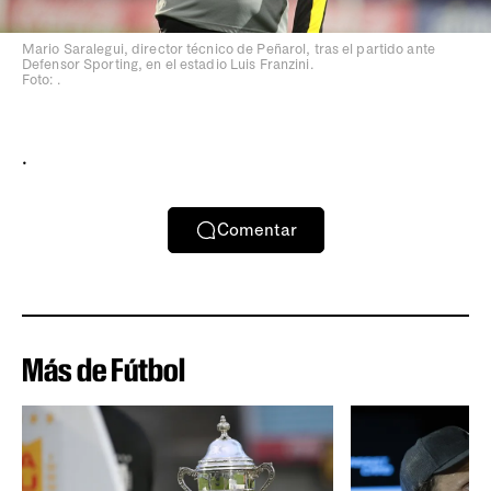
Mario Saralegui, director técnico de Peñarol, tras el partido ante
Defensor Sporting, en el estadio Luis Franzini.
Foto: .
.
Comentar
Más de Fútbol