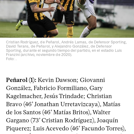
Cristian Rodríguez, de Peñarol, Andrés Lamas, de Defensor Sporting,
David Terans, de Peñarol, y Alejandro González, de Defensor
Sporting, durante el segundo tiempo del partido, en el estadio Luis
Franzini (archivo, noviembre de 2020).
Foto: .
Peñarol (1):
Kevin Dawson; Giovanni
González, Fabricio Formiliano, Gary
Kagelmacher, Jesús Trindade; Christian
Bravo (46’ Jonathan Urretavizcaya), Matías
de los Santos (46’ Matías Britos), Walter
Gargano (73’ Cristian Rodríguez), Joaquín
Piquerez; Luis Acevedo (46’ Facundo Torres),