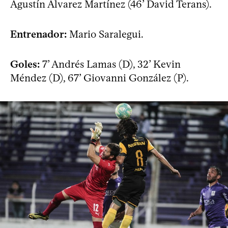
Agustín Álvarez Martínez (46’ David Terans).
Entrenador:
Mario Saralegui.
Goles:
7’ Andrés Lamas (D), 32’ Kevin
Méndez (D), 67’ Giovanni González (P).