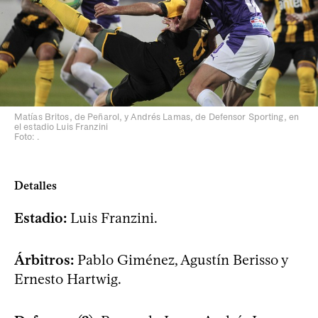
Matías Britos, de Peñarol, y Andrés Lamas, de Defensor Sporting, en
el estadio Luis Franzini
Foto: .
Detalles
Estadio:
Luis Franzini.
Árbitros:
Pablo Giménez, Agustín Berisso y
Ernesto Hartwig.