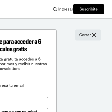
Ingresar
Suscribite
Cerrar
e para acceder a 6
ículos gratis
ta gratuita accedés a 6
 por mes y recibís nuestras
newsletters
gresá tu email
que no sos un robot