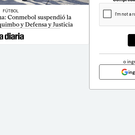
FÚTBOL
a: Conmebol suspendió la
quimbo y Defensa y Justicia
o ing
in