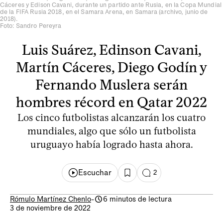
Cáceres y Edison Cavani, durante un partido ante Rusia, en la Copa Mundial
de la FIFA Rusia 2018, en el Samara Arena, en Samara (archivo, junio de
2018).
Foto: Sandro Pereyra
Luis Suárez, Edinson Cavani,
Martín Cáceres, Diego Godín y
Fernando Muslera serán
hombres récord en Qatar 2022
Los cinco futbolistas alcanzarán los cuatro
mundiales, algo que sólo un futbolista
uruguayo había logrado hasta ahora.
Escuchar
2
Rómulo Martínez Chenlo
-
6 minutos de lectura
3 de noviembre de 2022