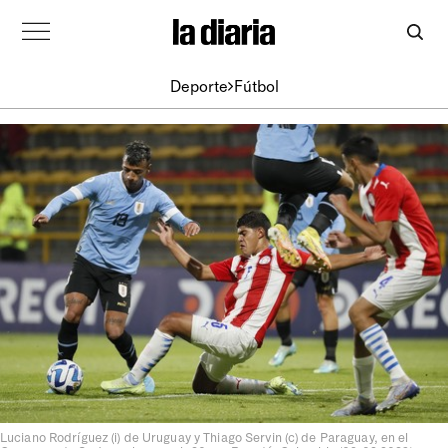
Deporte
Fútbol
Luciano Rodríguez (i) de Uruguay y Thiago Servin (c) de Paraguay, en el