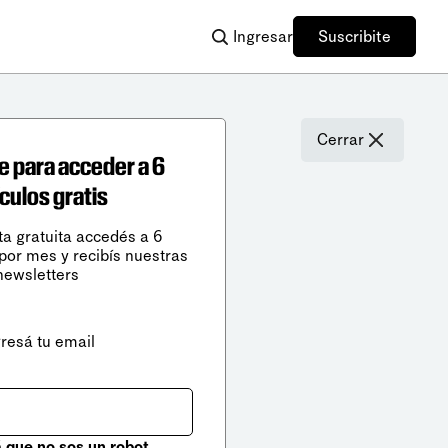
Ingresar
Suscribite
Cerrar
e para acceder a 6
ículos gratis
ta gratuita accedés a 6
 por mes y recibís nuestras
newsletters
gresá tu email
que no sos un robot