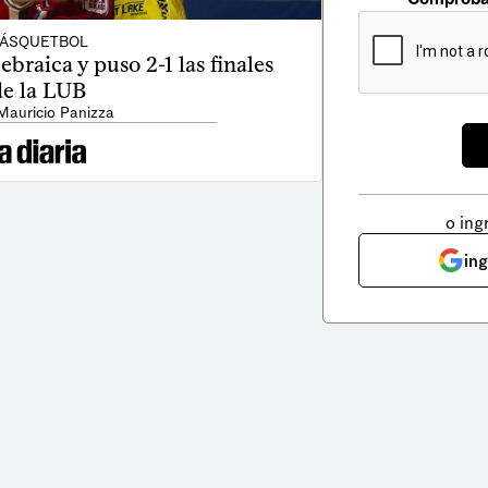
ÁSQUETBOL
braica y puso 2-1 las finales
de la LUB
Mauricio Panizza
o ing
in