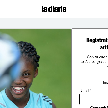
Registrat
art
Con tu cuen
artículos gratis
In
Email
*
Comprobá 