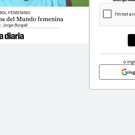
BOL FEMENINO
opa del Mundo femenina
: Jorge Burgell
o ing
in