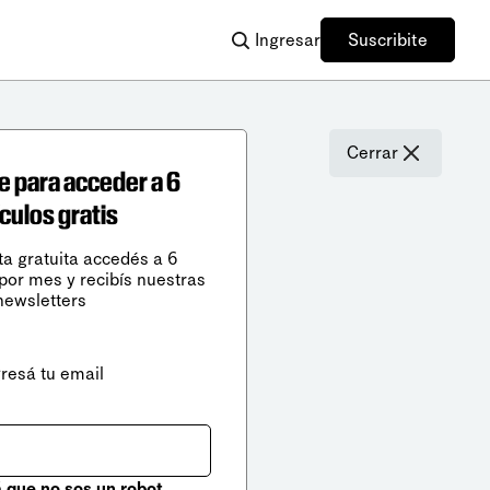
Ingresar
Suscribite
Cerrar
e para acceder a 6
ículos gratis
ta gratuita accedés a 6
 por mes y recibís nuestras
newsletters
gresá tu email
que no sos un robot