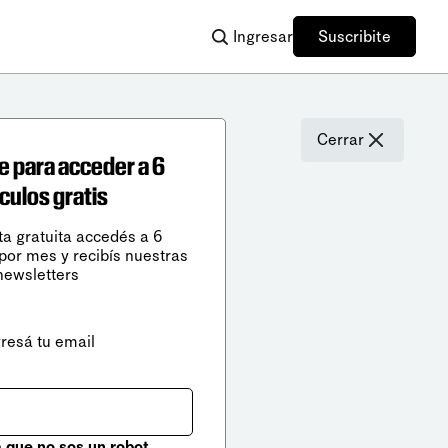
Ingresar
Suscribite
Cerrar
e para acceder a 6
ículos gratis
ta gratuita accedés a 6
 por mes y recibís nuestras
newsletters
gresá tu email
que no sos un robot