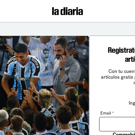
Registrat
art
Con tu cuen
artículos gratis
In
Email
*
Comprobá 