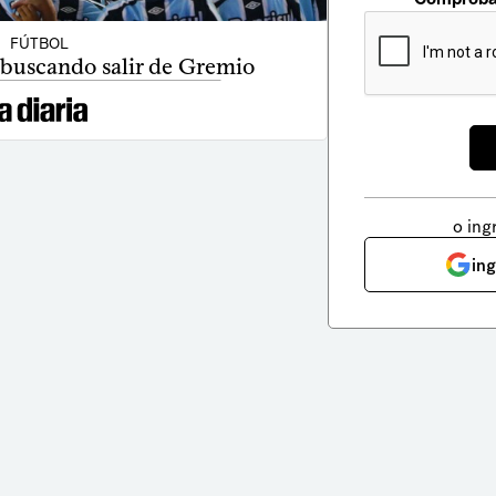
FÚTBOL
 buscando salir de Gremio
o ing
in