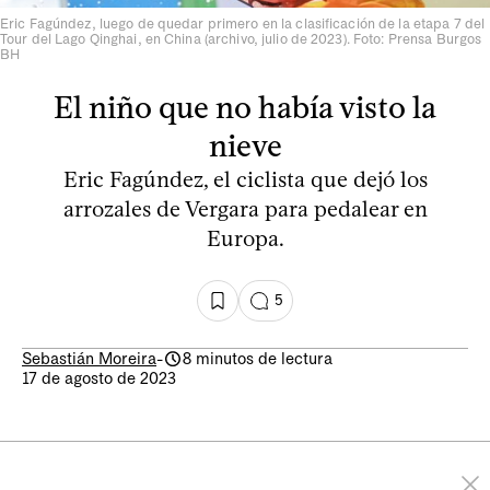
Eric Fagúndez, luego de quedar primero en la clasificación de la etapa 7 del
Tour del Lago Qinghai, en China (archivo, julio de 2023). Foto: Prensa Burgos
BH
El niño que no había visto la
nieve
Eric Fagúndez, el ciclista que dejó los
arrozales de Vergara para pedalear en
Europa.
5
Sebastián Moreira
-
8 minutos de lectura
17 de agosto de 2023