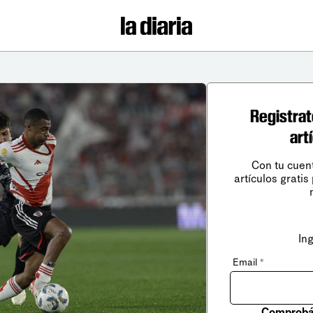
Registrat
art
Con tu cuen
artículos gratis
In
Email
*
Comprobá 