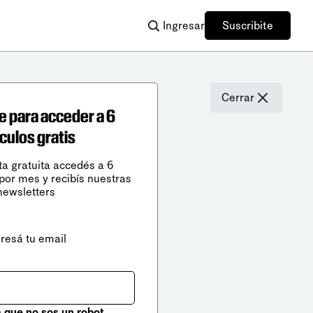
Ingresar
Suscribite
Cerrar
e para acceder a 6
ículos gratis
ta gratuita accedés a 6
 por mes y recibís nuestras
newsletters
gresá tu email
que no sos un robot