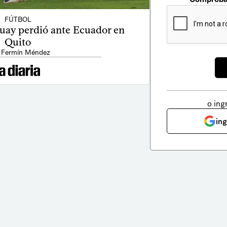
FÚTBOL
guay perdió ante Ecuador en
Quito
 Fermín Méndez
o ing
in