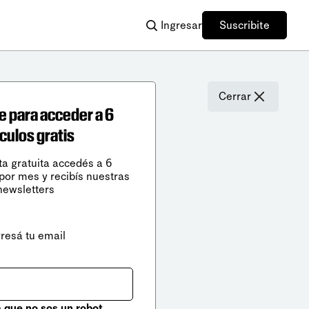
Ingresar
Suscribite
Cerrar
e para acceder a 6
ículos gratis
ta gratuita accedés a 6
 por mes y recibís nuestras
newsletters
gresá tu email
que no sos un robot