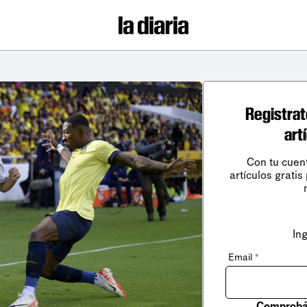
Registrat
art
Con tu cuen
artículos gratis
In
Email
*
Comprobá 